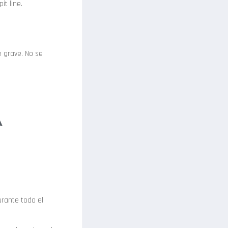
it line.
e grave. No se
A
rante todo el