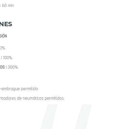
: 60 min
NES
SIÓN
0%
:
100%
OS :
300%
-embrague permitido
ntadores de neumáticos permitidos.