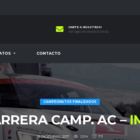
UNETE A NOSOTROS!
INFO@COMUNIDADT2SP.ES
ATOS
CONTACTO
CAMPEONATOS FINALIZADOS
ARRERA CAMP. AC –
I
16 DICIEMBRE, 2017
2224
173