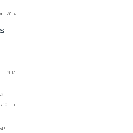
to
: IMOLA
S
bre 2017
:30
: 10 min
:45