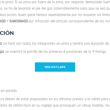
 la pista. Si se pasa por fuera de la zona, por negociar demasiado fuert
oto, se ha de levantar el pie del gas ostensiblemente para que se vea q
sa acción. Quien gane tiempo repetidamente por no respetar los límites
IADO
Y
SANCIONADO
por infracción del artículo correspondiente de las no
ACIÓN
a:
se hará con todos los integrantes en pista y tendrá una duración de
ga:
se invertirá la parrilla de las primeras 8 posiciones de la 1ª manga.
VER HOTLAPS
á en parado.
otos deben de estar preparados en los minutos previos a la salida para
bios de última hora en su reglaje que provoquen un setup invalido, rec