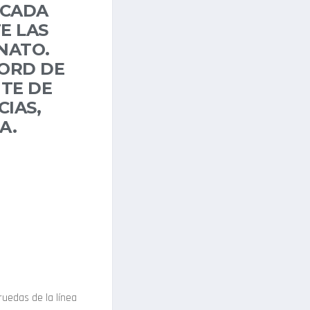
 CADA
E LAS
NATO.
CORD
DE
NTE DE
CIAS,
A.
 ruedas de la línea