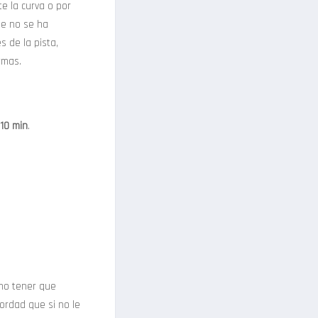
e la curva o por
ue no se ha
 de la pista,
rmas.
10 min
.
 no tener que
ordad que si no le