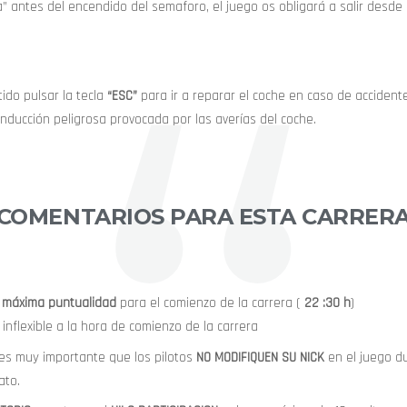
a” antes del encendido del semaforo, el juego os obligará a salir desde p
ido pulsar la tecla
“ESC”
para ir a reparar el coche en caso de accident
onducción peligrosa provocada por las averías del coche.
COMENTARIOS PARA ESTA CARRER
a
máxima puntualidad
para el comienzo de la carrera (
22 :30 h
)
 inflexible a la hora de comienzo de la carrera
es muy importante que los pilotos
NO MODIFIQUEN SU NICK
en el juego du
to.