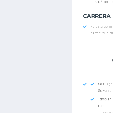
dais a “carrer
CARRERA
No está permit
permitirá la c
Se rueg
Se va ser
Tambien 
campeona