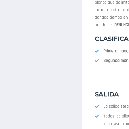
blanca que delimita
lucha con otro pil
ganado tiempo en e
puede ser
DENUNC
CLASIFIC
Primera mang
Segunda man
SALIDA
La salida ser
Todos los pil
improvisar cam